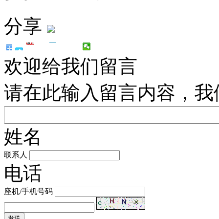
分享
欢迎给我们留言
请在此输入留言内容，我
姓名
联系人
电话
座机/手机号码