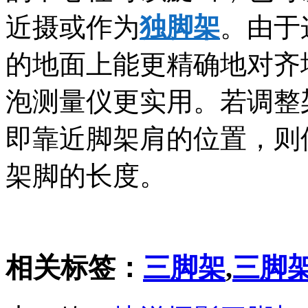
近摄或作为
独脚架
。由于
的地面上能更精确地对齐
泡测量仪更实用。若调整
即靠近脚架肩的位置，则
架脚的长度。
相关标签：
三脚架
,
三脚