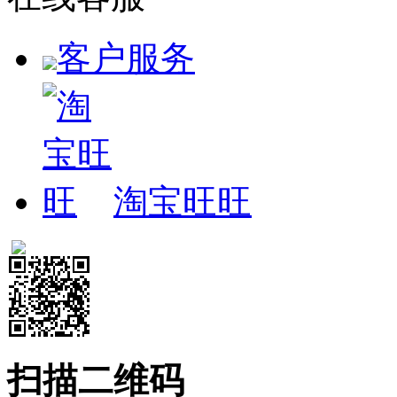
客户服务
淘宝旺旺
扫描二维码