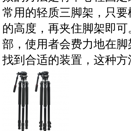
常用的轻质三脚架，只要
的高度，再夹住脚架即可
部，使用者会费力地在脚
找到合适的装置，这种方