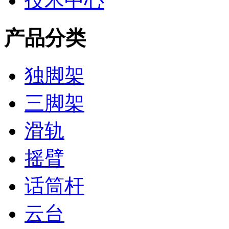
技术中心
产品分类
独脚架
三脚架
滑轨
摇臂
话筒杆
云台