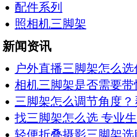
配件系列
照相机三脚架
新闻资讯
户外直播三脚架怎么选信
相机三脚架是否需要带快
三脚架怎么调节角度？灵
找三脚架怎么选 专业生产
轻便折叠摄影三脚架选