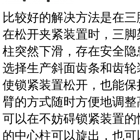
比较好的解决方法是在三
在松开夹紧装置时，三脚
柱突然下滑，存在安全隐
选择生产斜面齿条和齿轮
使锁紧装置松开，也能保
臂的方式随时方便地调整
可以在不妨碍锁紧装置的
的中心柱可以旋出，也可