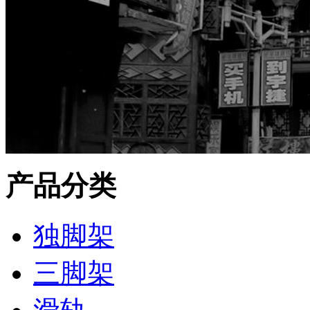
产品分类
独脚架
三脚架