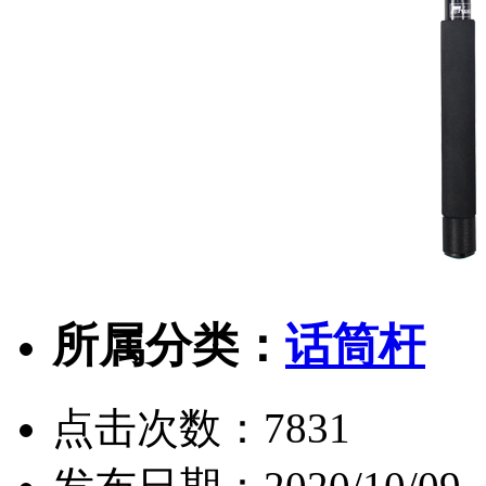
所属分类：
话筒杆
点击次数：
7831