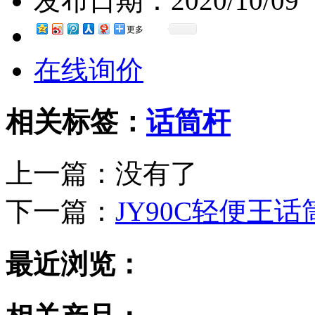
发布日期：
2020/10/09
更多
在线询价
相关标签：
话筒杆
上一篇：没有了
下一篇：
JY90C轻便王话
最近浏览：