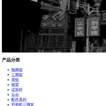
产品分类
独脚架
三脚架
滑轨
摇臂
话筒杆
云台
配件系列
照相机三脚架