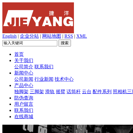
English
|
企业分站
|
网站地图
|
RSS
|
XML
首页
关于我们
公司简介
联系我们
新闻中心
公司新闻
行业新闻
技术中心
产品中心
独脚架
三脚架
滑轨
摇臂
话筒杆
云台
配件系列
照相机三
防伪查询
用户留言
联系我们
在线商城